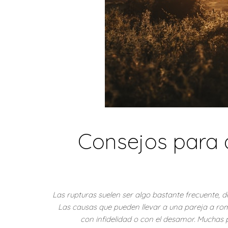
Consejos para 
Las rupturas suelen ser algo bastante frecuente, d
Las causas que pueden llevar a una pareja a rom
con infidelidad o con el desamor. Muchas