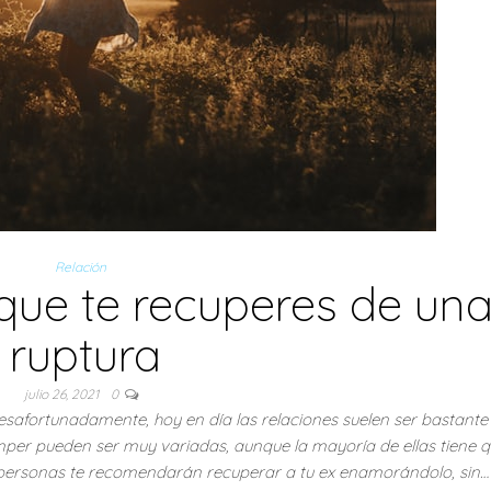
Relación
que te recuperes de un
ruptura
julio 26, 2021
0
esafortunadamente, hoy en día las relaciones suelen ser bastante f
per pueden ser muy variadas, aunque la mayoría de ellas tiene q
 personas te recomendarán recuperar a tu ex enamorándolo, sin…