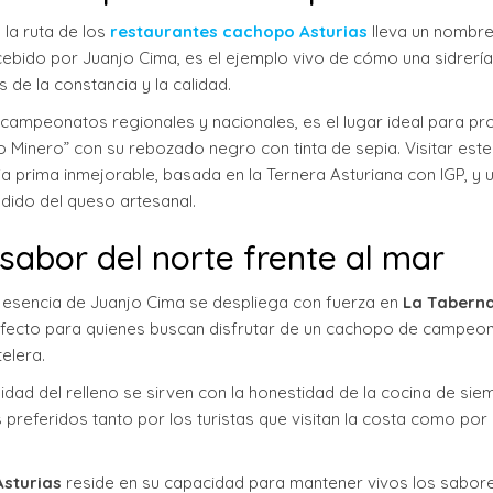
 la ruta de los
restaurantes cachopo Asturias
lleva un nombr
ncebido por Juanjo Cima, es el ejemplo vivo de cómo una sidrería
 de la constancia y la calidad.
 campeonatos regionales y nacionales, es el lugar ideal para pr
inero” con su rebozado negro con tinta de sepia. Visitar este
a prima inmejorable, basada en la Ternera Asturiana con IGP, y 
dido del queso artesanal.
 sabor del norte frente al mar
la esencia de Juanjo Cima se despliega con fuerza en
La Tabern
perfecto para quienes buscan disfrutar de un cachopo de campeo
elera.
osidad del relleno se sirven con la honestidad de la cocina de sie
preferidos tanto por los turistas que visitan la costa como por 
Asturias
reside en su capacidad para mantener vivos los sabor