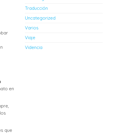
Traducción
e
Uncategorized
Varios
obar
Viaje
un
Videncia
a
nato en
mpre,
los
es que