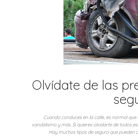
Olvídate de las p
seg
Cuando conduces en la calle, es normal que es
vandalismo y más. Si quieres olvidarte de todos 
Hay muchos tipos de seguro que pueden ayu