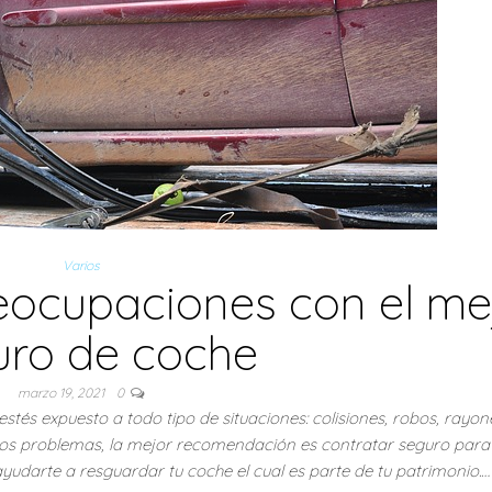
Varios
reocupaciones con el me
uro de coche
marzo 19, 2021
0
tés expuesto a todo tipo de situaciones: colisiones, robos, rayon
esos problemas, la mejor recomendación es contratar seguro para
darte a resguardar tu coche el cual es parte de tu patrimonio.…