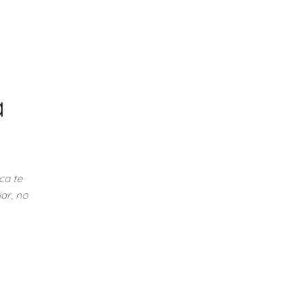
a
ca te
ar, no