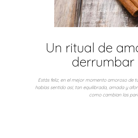
Un ritual de a
derrumbar 
Estás feliz, en el mejor momento amoroso de tú
habías sentido así, tan equilibrada, amada y af
como cambian las pare