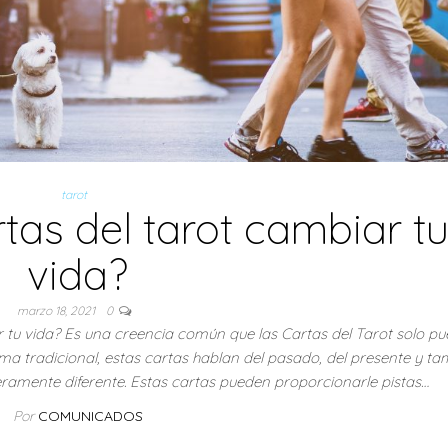
tarot
tas del tarot cambiar t
vida?
marzo 18, 2021
0
r tu vida? Es una creencia común que las Cartas del Tarot solo p
 forma tradicional, estas cartas hablan del pasado, del presente y t
eramente diferente. Estas cartas pueden proporcionarle pistas…
Por
COMUNICADOS