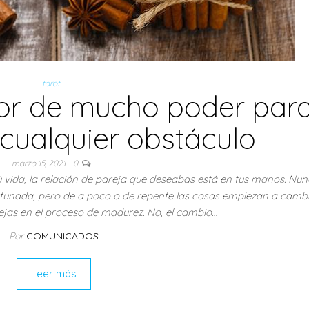
tarot
mor de mucho poder par
cualquier obstáculo
marzo 15, 2021
0
 vida, la relación de pareja que deseabas está en tus manos. Nun
ortunada, pero de a poco o de repente las cosas empiezan a cambi
jas en el proceso de madurez. No, el cambio…
Por
COMUNICADOS
Leer más